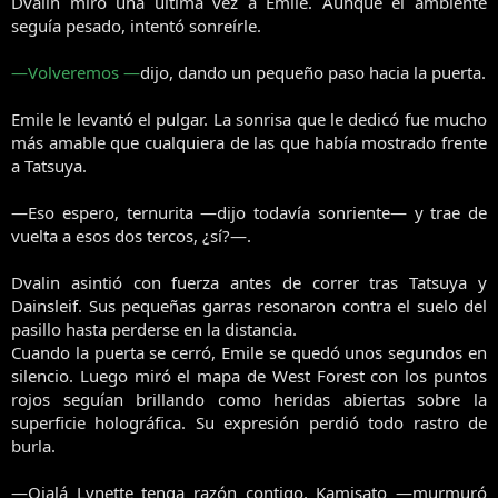
Dvalin miró una última vez a Emile. Aunque el ambiente
seguía pesado, intentó sonreírle.
—Volveremos —
dijo, dando un pequeño paso hacia la puerta.
Emile le levantó el pulgar. La sonrisa que le dedicó fue mucho
más amable que cualquiera de las que había mostrado frente
a Tatsuya.
—Eso espero, ternurita —dijo todavía sonriente— y trae de
vuelta a esos dos tercos, ¿sí?—.
Dvalin asintió con fuerza antes de correr tras Tatsuya y
Dainsleif. Sus pequeñas garras resonaron contra el suelo del
pasillo hasta perderse en la distancia.
Cuando la puerta se cerró, Emile se quedó unos segundos en
silencio. Luego miró el mapa de West Forest con los puntos
rojos seguían brillando como heridas abiertas sobre la
superficie holográfica. Su expresión perdió todo rastro de
burla.
—Ojalá Lynette tenga razón contigo, Kamisato —murmuró