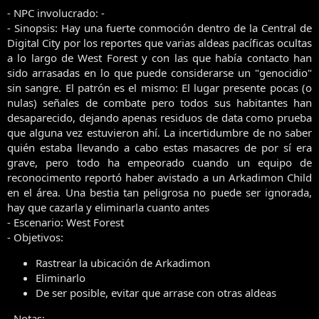
l
i
- NPC involucrado: -
t
o
- Sinopsis: Hay una fuerte conmoción dentro de la Central de
e
Digital City por los reportes que varias aldeas pacíficas ocultas
m
a
a lo largo de West Forest y con las que había contacto han
sido arrasadas en lo que puede considerarse un "genocidio"
sin sangre. El patrón es el mismo: El lugar presente pocas (o
nulas) señales de combate pero todos sus habitantes han
desaparecido, dejando apenas residuos de data como prueba
que alguna vez estuvieron ahí. La incertidumbre de no saber
quién estaba llevando a cabo estas masacres de por sí era
grave, pero todo ha empeorado cuando un equipo de
reconocimento reportó haber avistado a un Arkadimon Child
en el área. Una bestia tan peligrosa no puede ser ignorada,
hay que cazarla y eliminarla cuanto antes
- Escenario: West Forest
- Objetivos:
Rastrear la ubicación de Arkadimon
Eliminarlo
De ser posible, evitar que arrase con otras aldeas
- Notas: