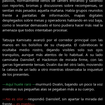
pasillos, normalmente llenos de Tamers entrando y saliendo
con reportes, bromas y discusiones sobre recompensas, se
sentían más pesados aquella mañana. Había grupos reunidos
frente a pantallas de información, mapas digitales
desplegados sobre mesas y operadores hablando en voz baja,
como si levantar demasiado el tono pudiera hacer más real la
amenaza que todos intentaban procesar.
Tatsuya Kamisato avanzó por el corredor principal con las
manos en los bolsillos de su chaqueta. El cubrebocas le
ocultaba medio rostro, dejando visibles solo sus ojos
tranquilos, aunque más atentos de lo habitual. A su lado
caminaba Dainsleif, el Hackmon de mirada firme, con las
garras ligeramente tensas. Dvalin iba del otro lado, moviendo
la cabeza de un lado a otro mientras observaba la inquietud
de los presentes.
—Aquí huele raro —
murmuró Dvalin, bajando un poco la voz
mientras sus pequeñas alas se pegaban más a su cuerpo.
—No es olor —
respondió Dainsleif, sin apartar la mirada del
frente
— es miedo—.