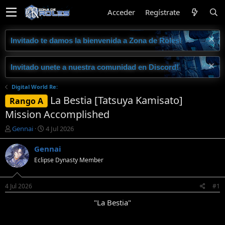
Acceder
Regístrate
Invitado te damos la bienvenida a Zona de Roles!
Invitado unete a nuestra comunidad en Discord!
Digital World Re:
La Bestia [Tatsuya Kamisato]
Rango A
Mission Accomplished
I
F
Gennai
4 Jul 2026
n
e
i
c
Gennai
c
h
Eclipse Dynasty Member
i
a
a
d
d
e
4 Jul 2026
#1
o
i
r
n
"La Bestia"​
d
i
e
c