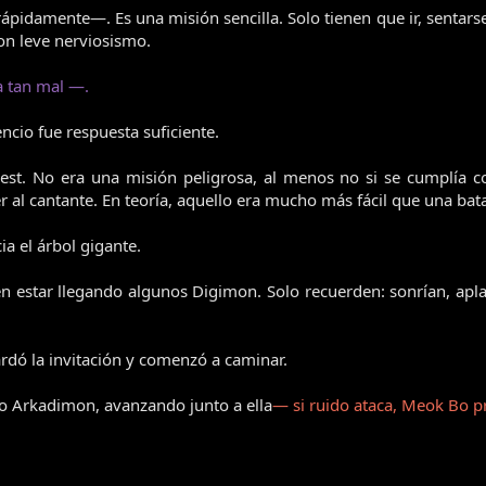
damente—. Es una misión sencilla. Solo tienen que ir, sentarse,
n leve nerviosismo.
a tan mal —.
cio fue respuesta suficiente.
est. No era una misión peligrosa, al menos no si se cumplía co
 al cantante. En teoría, aquello era mucho más fácil que una batal
a el árbol gigante.
ben estar llegando algunos Digimon. Solo recuerden: sonrían, ap
rdó la invitación y comenzó a caminar.
jo Arkadimon, avanzando junto a ella
— si ruido ataca, Meok Bo 