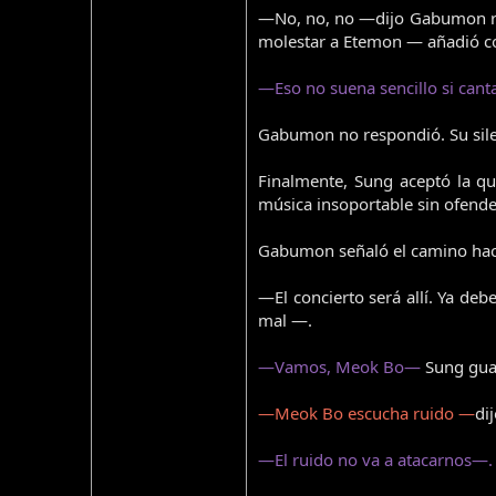
—No, no, no —dijo Gabumon rápi
molestar a Etemon — añadió co
—Eso no suena sencillo si cant
Gabumon no respondió. Su silen
Finalmente, Sung aceptó la qu
música insoportable sin ofender
Gabumon señaló el camino haci
—El concierto será allí. Ya de
mal —.
—Vamos, Meok Bo—
Sung gua
—Meok Bo escucha ruido —
di
—El ruido no va a atacarnos—.