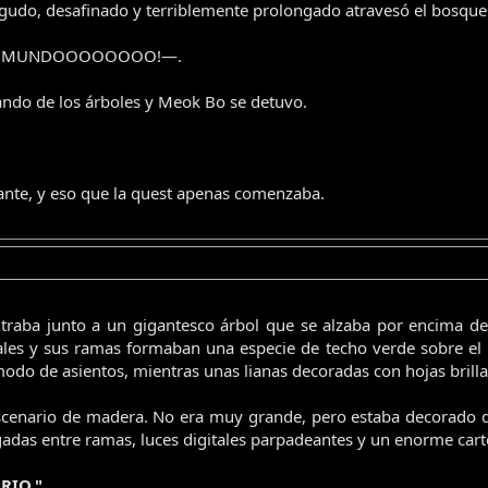
agudo, desafinado y terriblemente prolongado atravesó el bosque
 DEL MUNDOOOOOOOO!—.
ndo de los árboles y Meok Bo se detuvo.
tante, y eso que la quest apenas comenzaba.
ontraba junto a un gigantesco árbol que se alzaba por encima de
s y sus ramas formaban una especie de techo verde sobre el l
odo de asientos, mientras unas lianas decoradas con hojas bril
scenario de madera. No era muy grande, pero estaba decorado 
lgadas entre ramas, luces digitales parpadeantes y un enorme cart
RIO."