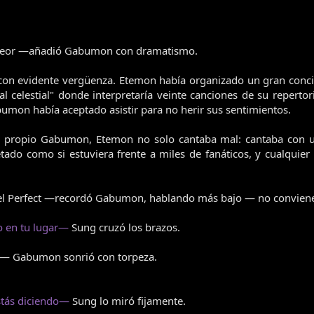
peor —añadió Gabumon con dramatismo.
con evidente vergüenza. Etemon había organizado un gran concier
l celestial" donde interpretaría veinte canciones de su reperto
bumon había aceptado asistir para no herir sus sentimientos.
l propio Gabumon, Etemon no solo cantaba mal: cantaba con u
retado como si estuviera frente a miles de fanáticos, y cualqu
l Perfect —recordó Gabumon, hablando más bajo — no conviene 
o en tu lugar—
Sung cruzó los brazos.
…— Gabumon sonrió con torpeza.
stás diciendo—
Sung lo miró fijamente.