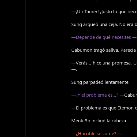
—¡Un Tamer! ¡Justo lo que nec
Sung arqueó una ceja. No era 
—Depende de qué necesites —
Gabumon tragó saliva. Parecía 
—Verás… hice una promesa. Un
—.
Sung parpadeó lentamente.
—¿Y el problema es…? —
Gabum
—El problema es que Etemon ca
Meok Bo inclinó la cabeza.
—¿Horrible se come?—.