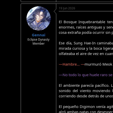
19 Jun 2026
OP
El Bosque Inquebrantable tení
enormes, raíces antiguas y se
cosa extraña podía ocurrir sin 
Gennai
Eclipse Dynasty
Ese día, Sung Hae-In caminab
Member
mirada curiosa y la boca liger
olfateaba el aire de vez en cua
—Hambre… —
murmuró Meok Bo
—No todo lo que huele raro s
El ambiente parecía pacífico.
sonido del viento moviendo 
corriendo desde detrás de unos
El pequeño Digimon venía agita
alzó ambas patas con desesper