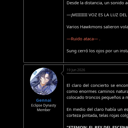
Desde la distancia, un sonido 
—¡MIIIIIIII VOZ ES LA LUZ
Varios Hawkmons salieron vola
—Ruido ataca— .
Sung cerró los ojos por un ins
19 Jun 2026
OP
El claro del concierto se enc
como enormes caminos naturale
colocado troncos pequeños a m
Gennai
Eclipse Dynasty
En medio del claro había un e
Member
corteza pintada, telas rojas co
"ETEMON: EL REY DEL ESCENA