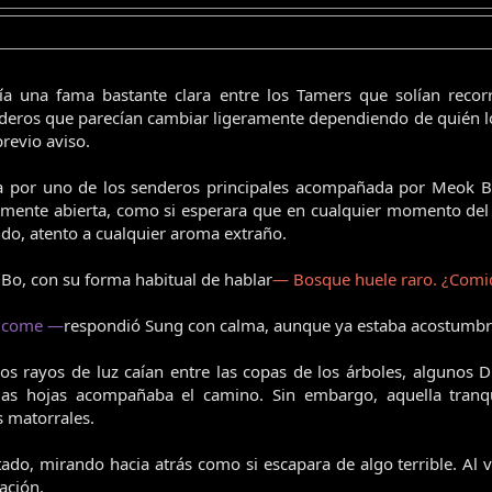
a una fama bastante clara entre los Tamers que solían recorre
nderos que parecían cambiar ligeramente dependiendo de quién lo
previo aviso.
a por uno de los senderos principales acompañada por Meok B
amente abierta, como si esperara que en cualquier momento del s
ndo, atento a cualquier aroma extraño.
, con su forma habitual de hablar
— Bosque huele raro. ¿Com
e come —
respondió Sung con calma, aunque ya estaba acostumbra
 Los rayos de luz caían entre las copas de los árboles, algunos
las hojas acompañaba el camino. Sin embargo, aquella tran
 matorrales.
do, mirando hacia atrás como si escapara de algo terrible. Al v
ación.