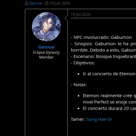
I
F
Gennai
19 Jun 2026
n
e
i
c
19 Jun 2026
c
h
i
a
a
d
d
e
- NPC involucrado: Gabumon
o
i
- Sinopsis: Gabumon le ha pr
Gennai
r
n
horrible. Debido a esto, Gabum
d
i
Eclipse Dynasty
- Escenario: Bosque Inquebrant
Member
e
c
- Objetivos:
l
i
t
o
Ir al concierto de Etemon 
e
m
- Notas:
a
Etemon realmente cree q
nivel Perfect se enoje co
El concierto durará 20 c
Tamer:
Sung Hae-In