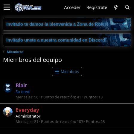
Acceder
Regístrate
Invitado te damos la bienvenida a Zona de Roles!
Invitado unete a nuestra comunidad en Discord!
Miembros
Miembros del equipo
Miembros
Blair
So tired.
Mensajes
56
Puntos de reacción
41
Puntos
13
Everyday
Administrator
Mensajes
81
Puntos de reacción
103
Puntos
28