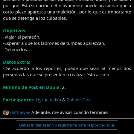
l
i
por qué. Esta situación definitivamente puede ocasionar que a
t
o
corto plazo aparezca una maldición, por lo que es importante
e
que se detenga a los culpables.
m
a
Objetivos:
-Viajar al panteón.
-Esperar a que los ladrones de tumbas aparezcan.
-Detenerlos.
Datos Extra:
-De acuerdo a los reportes, puede que sean al menos dos
personas las que se presenten a realizar ésta acción.
Mínimo de Post en Dupla:
2.
Participantes:
Hyrue Kafka
&
Zaheer Dez
Hathaway
Adelante, me avisas cuando termines.​
Debes iniciar sesión o registrarte para responder aquí.