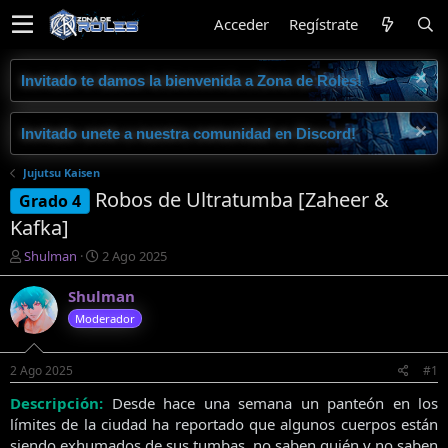
Acceder
Regístrate
Invitado te damos la bienvenida a Zona de Roles!
Invitado unete a nuestra comunidad en Discord!
Jujutsu Kaisen
Robos de Ultratumba [Zaheer &
Grado 4
Kafka]
I
F
Shulman
2 Ago 2025
n
e
i
c
Shulman
c
h
Moderador
i
a
a
d
d
e
2 Ago 2025
#1
o
i
r
n
Descripción:
Desde hace una semana un panteón en los
d
i
límites de la ciudad ha reportado que algunos cuerpos están
e
c
siendo exhumados de sus tumbas, no saben quién y no saben