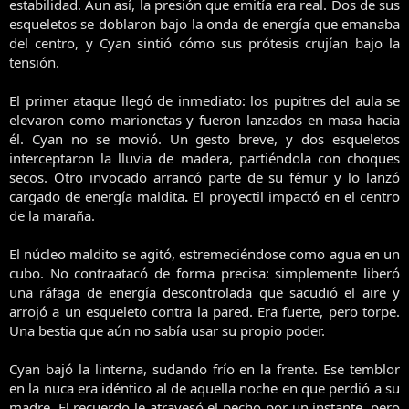
estabilidad. Aun así, la presión que emitía era real. Dos de sus
esqueletos se doblaron bajo la onda de energía que emanaba
del centro, y Cyan sintió cómo sus prótesis crujían bajo la
tensión.
El primer ataque llegó de inmediato: los pupitres del aula se
elevaron como marionetas y fueron lanzados en masa hacia
él. Cyan no se movió. Un gesto breve, y dos esqueletos
interceptaron la lluvia de madera, partiéndola con choques
secos. Otro invocado arrancó parte de su fémur y lo lanzó
cargado de energía maldita
.
El proyectil impactó en el centro
de la maraña.
El núcleo maldito se agitó, estremeciéndose como agua en un
cubo. No contraatacó de forma precisa: simplemente liberó
una ráfaga de energía descontrolada que sacudió el aire y
arrojó a un esqueleto contra la pared. Era fuerte, pero torpe.
Una bestia que aún no sabía usar su propio poder.
Cyan bajó la linterna, sudando frío en la frente. Ese temblor
en la nuca era idéntico al de aquella noche en que perdió a su
madre. El recuerdo le atravesó el pecho por un instante, pero