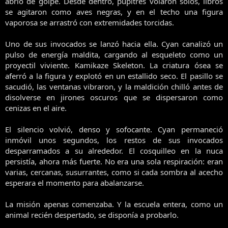
abrió de golpe. Desde dentro, pupitres volaron solos, libros
se agitaron como aves negras, y en el techo una figura
vaporosa se arrastró con extremidades torcidas.
Uno de sus invocados se lanzó hacia ella. Cyan canalizó un
pulso de energía maldita, cargando al esqueleto como un
proyectil viviente. Kamikaze Skeleton. La criatura ósea se
aferró a la figura y explotó en un estallido seco. El pasillo se
sacudió, las ventanas vibraron, y la maldición chilló antes de
disolverse en jirones oscuros que se dispersaron como
cenizas en el aire.
El silencio volvió, denso y sofocante. Cyan permaneció
inmóvil unos segundos, los restos de sus invocados
desparramados a su alrededor. El cosquilleo en la nuca
persistía, ahora más fuerte. No era una sola respiración: eran
varias, cercanas, susurrantes, como si cada sombra al acecho
esperara el momento para abalanzarse.
La misión apenas comenzaba. Y la escuela entera, como un
animal recién despertado, se disponía a probarlo.