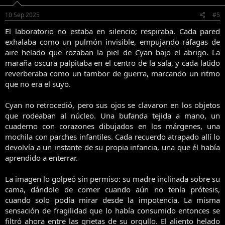
10 Sep 2025
#5
El laboratorio no estaba en silencio; respiraba. Cada pared
exhalaba como un pulmón invisible, empujando ráfagas de
aire helado que rozaban la piel de Cyan bajo el abrigo. La
maraña oscura palpitaba en el centro de la sala, y cada latido
reverberaba como un tambor de guerra, marcando un ritmo
que no era el suyo.
Cyan no retrocedió, pero sus ojos se clavaron en los objetos
que rodeaban al núcleo. Una bufanda tejida a mano, un
cuaderno con corazones dibujados en los márgenes, una
mochila con parches infantiles. Cada recuerdo atrapado allí lo
devolvía a un instante de su propia infancia, una que él había
aprendido a enterrar.
La imagen lo golpeó sin permiso: su madre inclinada sobre su
cama, dándole de comer cuando aún no tenía prótesis,
cuando solo podía mirar desde la impotencia. La misma
sensación de fragilidad que lo había consumido entonces se
filtró ahora entre las grietas de su orgullo. El aliento helado