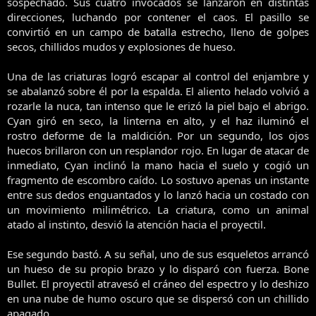
sospechado. Sus cuatro invocados se lanzaron en distintas
direcciones, luchando por contener el caos. El pasillo se
convirtió en un campo de batalla estrecho, lleno de golpes
secos, chillidos mudos y explosiones de hueso.
Una de las criaturas logró escapar al control del enjambre y
se abalanzó sobre él por la espalda. El aliento helado volvió a
rozarle la nuca, tan intenso que le erizó la piel bajo el abrigo.
Cyan giró en seco, la linterna en alto, y el haz iluminó el
rostro deforme de la maldición. Por un segundo, los ojos
huecos brillaron con un resplandor rojo. En lugar de atacar de
inmediato, Cyan inclinó la mano hacia el suelo y cogió un
fragmento de escombro caído. Lo sostuvo apenas un instante
entre sus dedos enguantados y lo lanzó hacia un costado con
un movimiento milimétrico. La criatura, como un animal
atado al instinto, desvió la atención hacia el proyectil.
Ese segundo bastó. A su señal, uno de sus esqueletos arrancó
un hueso de su propio brazo y lo disparó con fuerza. Bone
Bullet. El proyectil atravesó el cráneo del espectro y lo deshizo
en una nube de humo oscuro que se dispersó con un chillido
apagado.