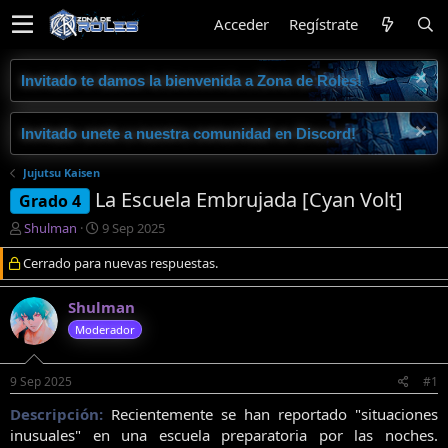
Acceder
Regístrate
Invitado te damos la bienvenida a Zona de Roles!
Invitado unete a nuestra comunidad en Discord!
Jujutsu Kaisen
La Escuela Embrujada [Cyan Volt]
Grado 4
I
F
Shulman
9 Sep 2025
n
e
Cerrado para nuevas respuestas.
i
c
c
h
i
a
Shulman
a
d
Moderador
d
e
o
i
r
n
9 Sep 2025
#1
d
i
e
c
Descripción:
Recientemente se han reportado "situaciones
l
i
inusuales" en una escuela preparatoria por las noches.
t
o