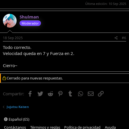
Última edición:
10 Sep 2025
Shulman
OP
Moderador
18 Sep 2025
#6
Todo correcto.
Velocidad queda en 7 y Fuerza en 2.
Cierro~
Cerrado para nuevas respuestas.
Facebook
Twitter
Reddit
Pinterest
Tumblr
WhatsApp
Email
Enlace
Compartir:
Jujutsu Kaisen
Español (ES)
Contáctanos
Términos y reglas
Política de privacidad
Ayuda