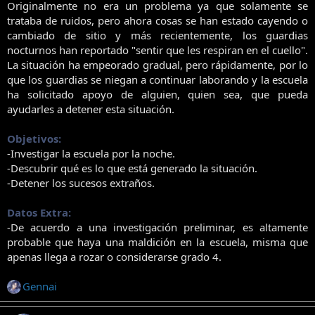
Originalmente no era un problema ya que solamente se
e
trataba de ruidos, pero ahora cosas se han estado cayendo o
m
cambiado de sitio y más recientemente, los guardias
a
nocturnos han reportado "sentir que les respiran en el cuello".
La situación ha empeorado gradual, pero rápidamente, por lo
que los guardias se niegan a continuar laborando y la escuela
ha solicitado apoyo de alguien, quien sea, que pueda
ayudarles a detener esta situación.
Objetivos:
-Investigar la escuela por la noche.
-Descubrir qué es lo que está generado la situación.
-Detener los sucesos extraños.
Datos Extra:
-De acuerdo a una investigación preliminar, es altamente
probable que haya una maldición en la escuela, misma que
apenas llega a rozar o considerarse grado 4.​
Gennai