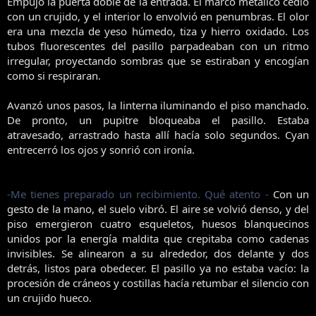
Empujó la puerta doble de la entrada. El marco metálico cedió
con un crujido, y el interior lo envolvió en penumbras. El olor
era una mezcla de yeso húmedo, tiza y hierro oxidado. Los
tubos fluorescentes del pasillo parpadeaban con un ritmo
irregular, proyectando sombras que se estiraban y encogían
como si respiraran.
Avanzó unos pasos, la linterna iluminando el piso manchado.
De pronto, un pupitre bloqueaba el pasillo. Estaba
atravesado, arrastrado hasta allí hacía solo segundos. Cyan
entrecerró los ojos y sonrió con ironía.
-Me tienes preparado un recibimiento. Qué atento -
Con un
gesto de la mano, el suelo vibró. El aire se volvió denso, y del
piso emergieron cuatro esqueletos, huesos blanquecinos
unidos por la energía maldita que crepitaba como cadenas
invisibles. Se alinearon a su alrededor, dos delante y dos
detrás, listos para obedecer. El pasillo ya no estaba vacío: la
procesión de cráneos y costillas hacía retumbar el silencio con
un crujido hueco.