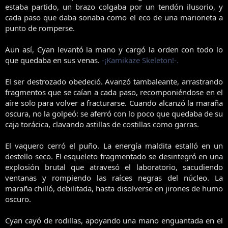
estaba partido, un brazo colgaba por un tendón ilusorio, y
cada paso que daba sonaba como el eco de una marioneta a
punto de romperse.
Aun así, Cyan levantó la mano y cargó la orden con todo lo
que quedaba en sus venas.
-¡Kamikaze Skeleton!-.
El ser destrozado obedeció. Avanzó tambaleante, arrastrando
fragmentos que se caían a cada paso, recomponiéndose en el
aire solo para volver a fracturarse. Cuando alcanzó la maraña
oscura, no la golpeó: se aferró con lo poco que quedaba de su
caja torácica, clavando astillas de costillas como garras.
El vaquero cerró el puño. La energía maldita estalló en un
destello seco. El esqueleto fragmentado se desintegró en una
explosión brutal que atravesó el laboratorio, sacudiendo
ventanas y rompiendo las raíces negras del núcleo. La
maraña chilló, debilitada, hasta disolverse en jirones de humo
oscuro.
Cyan cayó de rodillas, apoyando una mano enguantada en el