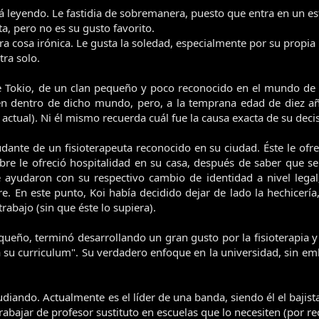
 leyendo. Le fastidia de sobremanera, puesto que entra en un e
a, pero no es su gusto favorito.
a cosa irónica. Le gusta la soledad, especialmente por su propia
ra solo.
de Tokio, de un clan pequeño y poco reconocido en el mundo de 
n dentro de dicho mundo, pero, a la temprana edad de diez año
actual). Ni él mismo recuerda cuál fue la causa exacta de su dec
nte de un fisioterapeuta reconocido en su ciudad. Éste le ofrec
re le ofreció hospitalidad en su casa, después de saber que s
e ayudaron con su respectivo cambio de identidad a nivel legal
En este punto, Koi había decidido dejar de lado la hechicería,
rabajo (sin que éste lo supiera).
queño, terminó desarrollando un gran gusto por la fisioterapia
su curriculum". Su verdadero enfoque en la universidad, sin embar
tudiando. Actualmente es el líder de una banda, siendo él el bajis
 a trabajar de profesor sustituto en escuelas que lo necesiten (por