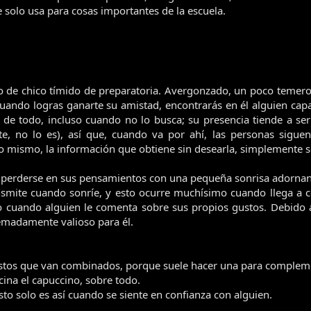
e solo usa para cosas importantes de la escuela.
o de chico tímido de preparatoria. Avergonzado, un poco temeros
cuando logras ganarte su amistad, encontrarás en él alguien capa
de todo, incluso cuando no lo busca; su presencia tiende a ser c
e, no lo es), así que, cuando va por ahí, las personas sigu
lo mismo, la información que obtiene sin desearla, simplemente se
a perderse en sus pensamientos con una pequeña sonrisa adornand
ansmite cuando sonríe, y esto ocurre muchísimo cuando llega a 
so cuando alguien le comenta sobre sus propios gustos. Debido 
remadamente valioso para él.
stos que van combinados, porque suele hacer una para complemen
ascina el capuccino, sobre todo.
sto solo es así cuando se siente en confianza con alguien.