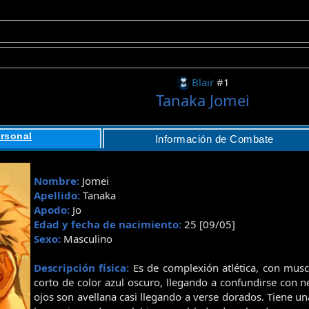
Blair
#1
Tanaka Jomei
rsonal
Información de Combate
Nombre:
Jomei
Apellido:
Tanaka
Apodo:
Jo
Edad y fecha de nacimiento:
25 [09/05]
Sexo:
Masculino
Descripción física:
Es de complexión atlética, con musc
corto de color azul oscuro, llegando a confundirse con n
ojos son avellana casi llegando a verse dorados. Tiene una