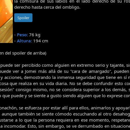
la comisura de sus labios en el lado derecho de su r
derecho hasta cerca del ombligo.
Spoiler
-
Peso:
76 kg
-
Altura:
194 cm
n del spoiler de arriba)
 puede ser percibido como alguien en extremo serio y tajante, 
 puede ver a Jomei más allá de su "cara de amargado", pueden
 y acciones, demostrando la inmensa seguridad que tiene en sí 
 cosa que realiza en su vida diaria. No se debe confundir esto co
bsesión" consigo mismo, no se considera superior a los demás, 
lo que puede y se siente a gusto siendo alguien que lo exprese c
achón, se esfuerza por estar allí para ellos, animarlos y apoyar
 aunque también se siente cómodo escuchando al otro desahogar
justarse a lo que la persona requiera en ese momento, respetan
 a incomodar. Esto, sin embargo, se ve derrumbado en situacione