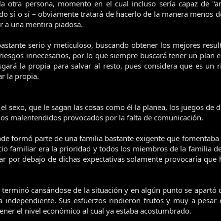
a otra persona, momento en el cual incluso sería capaz de "arr
o sí o sí – obviamente tratará de hacerlo de la manera menos do
r a una mentira piadosa.
bastante serio y meticuloso, buscando obtener los mejores resul
riesgos innecesarios, por lo que siempre buscará tener un plan
esgará la propia para salvar al resto, pues considera que es un
r la propia.
, el sexo, que le sagan las cosas como él la planea, los juegos de 
d, los malentendidos provocados por la falta de comunicación.
e formó parte de una familia bastante exigente que fomentaba un
ocio familiar era la prioridad y todos los miembros de la famili
star por debajo de dichas expectativas solamente provocaría qu
terminó cansándose de la situación y en algún punto se apartó d
 independiente. Sus esfuerzos rindieron frutos y muy a pesar d
ener el nivel económico al cual ya estaba acostumbrado.