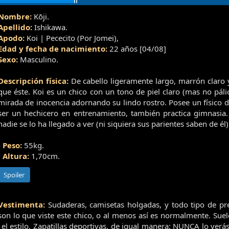
Nombre:
Kōji.
Apellido:
Ishikawa.
Apodo:
Koi | Pececito (Por Jomei),
Edad y fecha de nacimiento:
22 años [04/08]
Sexo:
Masculino.
Descripción física:
De cabello ligeramente largo, marrón claro 
que éste. Koi es un chico con un tono de piel claro (mas no pál
mirada de inocencia adornando su lindo rostro. Posee un físico 
ser un hechicero en entrenamiento, también practica gimnasia.
nadie se lo ha llegado a ver (ni siquiera sus parientes saben de él)
-
Peso:
55kg.
-
Altura:
1,70cm.
Spoiler
Vestimenta:
Sudaderas, camisetas holgadas, y todo tipo de pr
son lo que viste este chico, o al menos así es normalmente. Suel
l estilo. Zapatillas deportivas, de igual manera; NUNCA lo verás