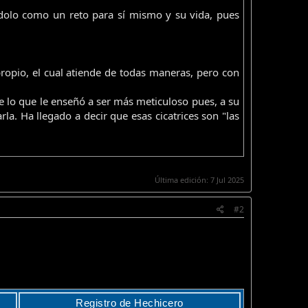
dolo como un reto para sí mismo y su vida, pues
opio, el cual atiende de todas maneras, pero con
e lo que le enseñó a ser más meticuloso pues, a su
la. Ha llegado a decir que esas cicatrices son "las
Última edición:
7 Jul 2025
#2
Registro de Hechicero