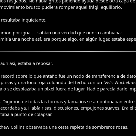
los rasgados. No había gritos pidiendo ayuda desde otra capa de l
movimiento brusco pudiera romper aquel frágil equilibrio.
 resultaba inquietante.
imon por igual— sabían una verdad que nunca cambiaba:
mitía una noche así, era porque algo, en algún lugar, estaba esp
 aun así, estaba a rebosar.
écord sobre lo que antaño fue un nodo de transferencia de datos
risas y una lona roja colgando del techo con un
"Feliz Nochebu
 o se desplazaba un píxel fuera de lugar. Nadie parecía darle imp
oso. Digimon de todas las formas y tamaños se amontonaban entre
recordaba ya. Había risas, discusiones, empujones suaves. Era el
aba a punto de colapsar.
thew Collins observaba una cesta repleta de sombreros rosas.