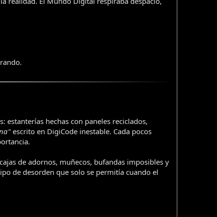
a realidad. El Mundo Digital respiraba despacio,
erando.
: estanterías hechas con paneles reciclados,
ena"
escrito en DigiCode inestable. Cada pocos
ortancia.
 cajas de adornos, muñecos, bufandas imposibles y
 tipo de desorden que solo se permitía cuando el