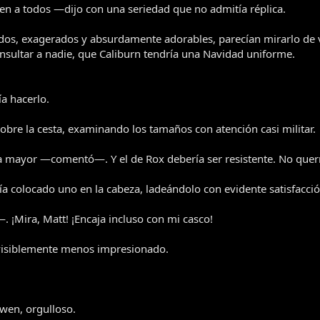
en a todos —dijo con una seriedad que no admitía réplica.
dos, exagerados y absurdamente adorables, parecían mirarlo de v
onsultar a nadie, que Caliburn tendría una Navidad uniforme.
a hacerlo.
 sobre la cesta, examinando los tamaños con atención casi militar.
la mayor —comentó—. Y el de Rox debería ser resistente. No quer
a colocado uno en la cabeza, ladeándolo con evidente satisfacció
 ¡Mira, Matt! ¡Encaja incluso con mi casco!
 visiblemente menos impresionado.
wen, orgulloso.