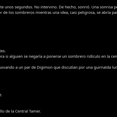
nte unos segundos. No intervino. De hecho, sonrió. Una sonrisa p
de los sombreros mientras una idea, casi peligrosa, se abría pas
es.
a si alguien se negaría a ponerse un sombrero ridículo en la cen
quivando a un par de Digimon que discutían por una guirnalda l
z.
llo de la Central Tamer.