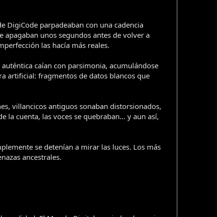
s de DigiCode parpadeaban con una cadencia
se apagaban unos segundos antes de volver a
mperfección las hacía más reales.
ve auténtica caían con parsimonia, acumulándose
ra artificial: fragmentos de datos blancos que
s, villancicos antiguos sonaban distorsionados,
de la cuenta, las voces se quebraban… y aun así,
plemente se detenían a mirar las luces. Los más
enazas ancestrales.