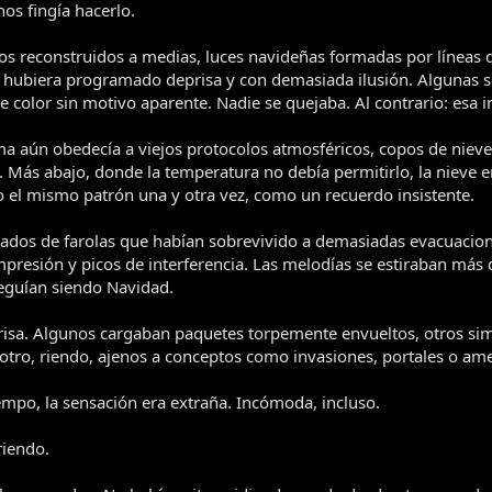
s fingía hacerlo.
ios reconstruidos a medias, luces navideñas formadas por línea
as hubiera programado deprisa y con demasiada ilusión. Algunas 
 color sin motivo aparente. Nadie se quejaba. Al contrario: esa i
lima aún obedecía a viejos protocolos atmosféricos, copos de nie
l. Más abajo, donde la temperatura no debía permitirlo, la nieve e
o el mismo patrón una y otra vez, como un recuerdo insistente.
ados de farolas que habían sobrevivido a demasiadas evacuacione
presión y picos de interferencia. Las melodías se estiraban más 
Seguían siendo Navidad.
isa. Algunos cargaban paquetes torpemente envueltos, otros sim
otro, riendo, ajenos a conceptos como invasiones, portales o am
mpo, la sensación era extraña. Incómoda, incluso.
riendo.