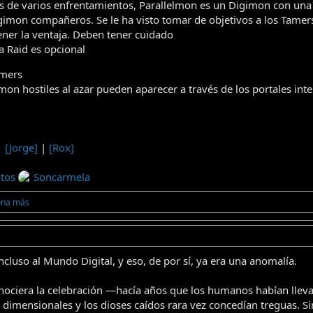
s de varios enfrentamientos, Parallelmon es un Digimon con una a
imon compañeros. Se le ha visto tomar de objetivos a los Tame
ener la ventaja. Deben tener cuidado
a Raid es opcional
amers
on hostiles al azar pueden aparecer a través de los portales i
|
[Jorge]
|
[Rox]
tos
Soncarmela
ona más
cluso al Mundo Digital, y eso, de por sí, ya era una anomalía.
ciera la celebración —hacía años que los humanos habían lleva
is dimensionales y los dioses caídos rara vez concedían treguas. 