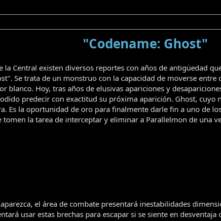
"Codename: Ghost"
e la Central existen diversos reportes con años de antigüedad q
t". Se trata de un monstruo con la capacidad de moverse entre 
olor blanco. Hoy, tras años de elusivas apariciones y desaparici
dido predecir con exactitud su próxima aparición. Ghost, cuyo n
a. Es la oportunidad de oro para finalmente darle fin a uno de l
omen la tarea de interceptar y eliminar a Parallelmon de una v
parezca, el área de combate presentará inestabilidades dimension
entará usar estas brechas para escapar si se siente en desventaj