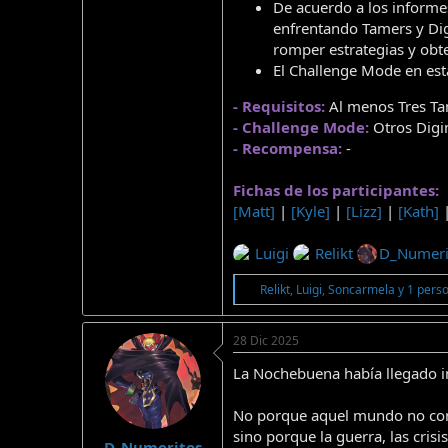
De acuerdo a los informe
enfrentando Tamers y Dig
romper estrategias y obt
El Challenge Mode en est
- Requisitos:
Al menos Tres T
- Challenge Mode:
Otros Digim
- Recompensa:
-
Fichas de los participantes:
[Matt]
|
[Kyle]
|
[Lizz]
|
[Kath]
Luigi
Relikt
D_Numeri
R
Relikt
,
Luigi
,
Soncarmela
y 1 pers
e
a
c
28 Dic 2025
c
i
La Nochebuena había llegado in
o
n
No porque aquel mundo no cono
e
s
sino porque la guerra, las cris
D_Numeritos
: