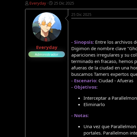
I
F
Everyday
25 Dic 2025
n
e
i
c
25 Dic 2025
c
h
i
a
a
d
d
e
o
i
- Sinopsis:
Entre los archivos d
Everyday
r
n
Digimon de nombre clave "Ghos
d
i
apariciones irregulares y su c
Administrador
e
c
terminado en fracaso, hemos po
l
i
afueras de la ciudad en una hor
t
o
buscamos Tamers expertos que t
e
m
- Escenario:
Ciudad - Afueras
a
- Objetivos:
Interceptar a Parallelmon
Eliminarlo
- Notas:
Una vez que Parallelmon a
portales. Parallelmon int