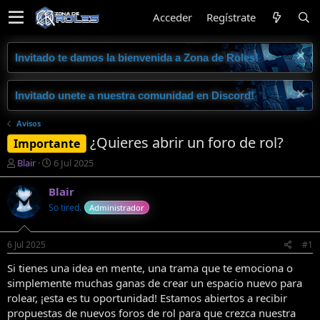
Acceder
Regístrate
Invitado te damos la bienvenida a Zona de Roles!
Invitado unete a nuestra comunidad en Discord!
Avisos
¿Quieres abrir un foro de rol?
Importante
I
F
Blair
6 Jul 2025
n
e
i
c
Blair
c
h
So tired.
Administrador
i
a
a
d
d
e
6 Jul 2025
#1
o
i
r
n
Si tienes una idea en mente, una trama que te emociona o
d
i
simplemente muchas ganas de crear un espacio nuevo para
e
c
rolear, ¡esta es tu oportunidad! Estamos abiertos a recibir
l
i
propuestas de nuevos foros de rol para que crezca nuestra
t
o