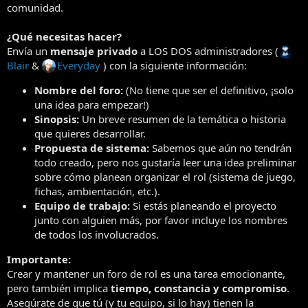
comunidad.
e
m
a
¿Qué necesitas hacer?
Envía un
mensaje privado
a LOS DOS administradores (
Blair
&
Everyday
) con la siguiente información:
Nombre del foro:
(No tiene que ser el definitivo, ¡solo
una idea para empezar!)
Sinopsis:
Un breve resumen de la temática o historia
que quieres desarrollar.
Propuesta de sistema:
Sabemos que aún no tendrán
todo creado, pero nos gustaría leer una idea preliminar
sobre cómo planean organizar el rol (sistema de juego,
fichas, ambientación, etc.).
Equipo de trabajo:
Si estás planeando el proyecto
junto con alguien más, por favor incluye los nombres
de todos los involucrados.
Importante:
Crear y mantener un foro de rol es una tarea emocionante,
pero también implica
tiempo, constancia y compromiso
.
Asegúrate de que tú (y tu equipo, si lo hay) tienen la