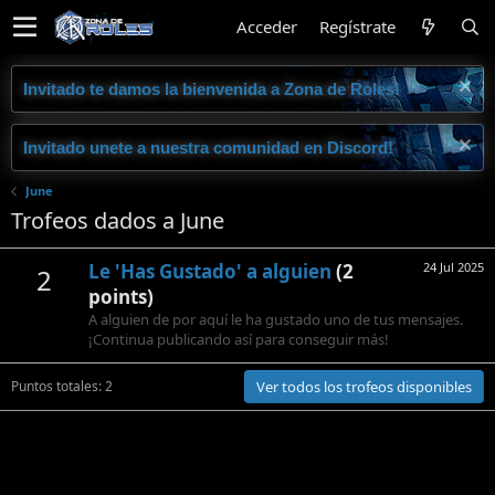
Acceder
Regístrate
Invitado te damos la bienvenida a Zona de Roles!
Invitado unete a nuestra comunidad en Discord!
June
Trofeos dados a June
Le 'Has Gustado' a alguien
(2
24 Jul 2025
2
points)
A alguien de por aquí le ha gustado uno de tus mensajes.
¡Continua publicando así para conseguir más!
Puntos totales: 2
Ver todos los trofeos disponibles