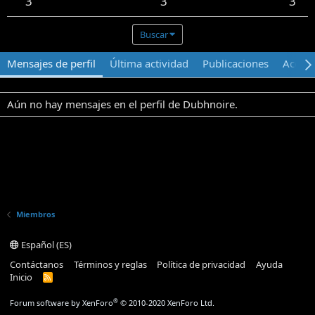
3
3
3
Buscar
Mensajes de perfil
Última actividad
Publicaciones
Acerca
Aún no hay mensajes en el perfil de Dubhnoire.
Miembros
Español (ES)
Contáctanos
Términos y reglas
Política de privacidad
Ayuda
Inicio
R
S
S
®
Forum software by XenForo
© 2010-2020 XenForo Ltd.