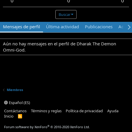
0
0
0
Buscar
Mensajes de perfil
Última actividad
Publicaciones
Acerca
Aún no hay mensajes en el perfil de Dharak The Demon
Omni-God.
Miembros
Español (ES)
Contáctanos
Términos y reglas
Política de privacidad
Ayuda
Inicio
R
S
S
®
Forum software by XenForo
© 2010-2020 XenForo Ltd.