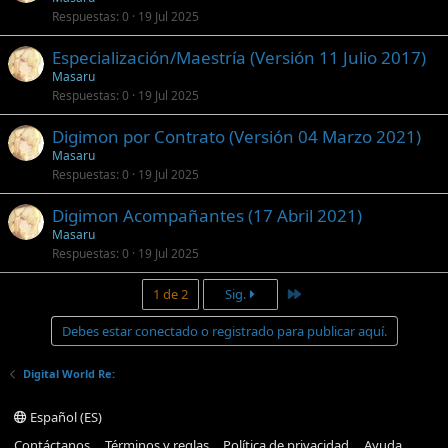
Respuestas
0
19 Jul 2025
Especialización/Maestría (Versión 11 Julio 2017)
Masaru
Respuestas
0
19 Jul 2025
Digimon por Contrato (Versión 04 Marzo 2021)
Masaru
Respuestas
0
19 Jul 2025
Digimon Acompañantes (17 Abril 2021)
Masaru
Respuestas
0
19 Jul 2025
Último
1 de 2
Sig.
Debes estar conectado o registrado para publicar aquí.
Digital World Re:
Español (ES)
Contáctanos
Términos y reglas
Política de privacidad
Ayuda