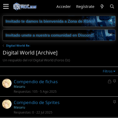
Acceder
Regístrate
Invitado te damos la bienvenida a Zona de Roles!
Invitado unete a nuestra comunidad en Discord!
Digital World Re:
Digital World [Archive]
Un respaldo del rol Digital World (Foros Dz)
Filtros
C
Compendio de fichas
e
n
Masaru
Respuestas
105
5 Ago 2025
r
c
r
l
Compendio de Sprites
a
a
n
Masaru
d
d
Respuestas
0
22 Jul 2025
c
o
o