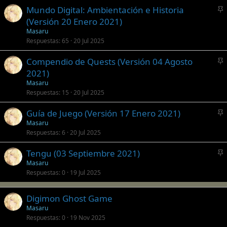
l
Mundo Digital: Ambientación e Historia
a
n
(Versión 20 Enero 2021)
d
c
Masaru
o
l
Respuestas
65
20 Jul 2025
a
Compendio de Quests (Versión 04 Agosto
d
n
2021)
o
c
Masaru
l
Respuestas
15
20 Jul 2025
a
Guía de Juego (Versión 17 Enero 2021)
d
n
Masaru
o
Respuestas
6
20 Jul 2025
c
l
Tengu (03 Septiembre 2021)
a
n
Masaru
d
Respuestas
0
19 Jul 2025
c
o
l
a
Digimon Ghost Game
d
Masaru
o
Respuestas
0
19 Nov 2025