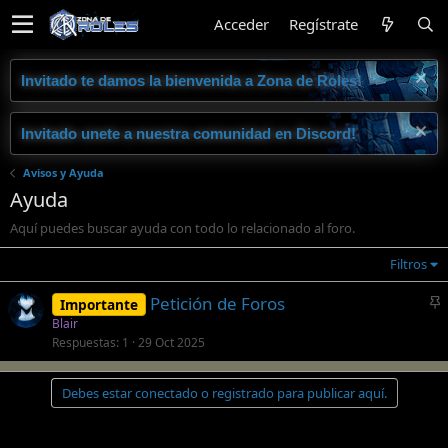
Acceder
Regístrate
Invitado te damos la bienvenida a Zona de Roles!
Invitado unete a nuestra comunidad en Discord!
Avisos y Ayuda
Ayuda
Aquí puedes buscar ayuda con todo lo relacionado al foro.
Filtros
Petición de Foros
Importante
n
Blair
c
Respuestas
1
29 Oct 2025
l
a
Debes estar conectado o registrado para publicar aquí.
d
o